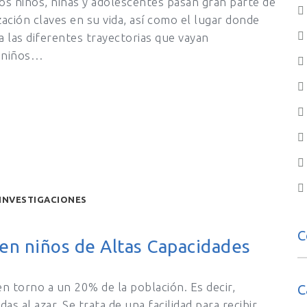
os niños, niñas y adolescentes pasan gran parte de
zación claves en su vida, así como el lugar donde
a las diferentes trayectorias que vayan
s niños…
INVESTIGACIONES
C
 en niños de Altas Capacidades
en torno a un 20% de la población. Es decir,
C
s al azar. Se trata de una facilidad para recibir