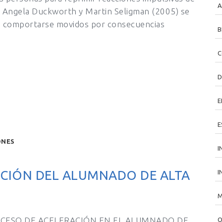
A
, Angela Duckworth y Martin Seligman (2005) se
 a comportarse movidos por consecuencias
B
C
D
E
E
ONES
I
ACIÓN DEL ALUMNADO DE ALTA
I
M
CESO DE ACELERACIÓN EN EL ALUMNADO DE
O