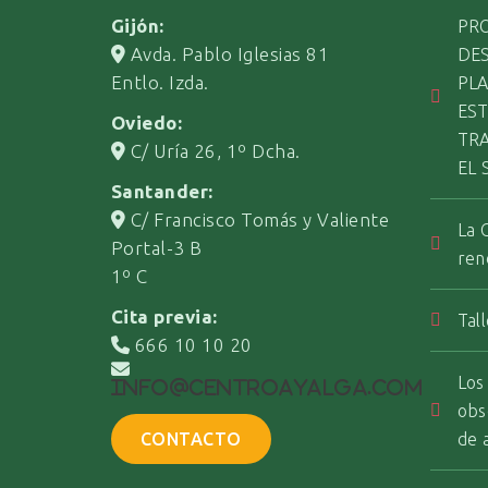
Gijón:
PR
Avda. Pablo Iglesias 81
DE
Entlo. Izda.
PL
EST
Oviedo:
TR
C/ Uría 26, 1º Dcha.
EL 
Santander:
C/ Francisco Tomás y Valiente
La 
Portal-3 B
ren
1º C
Cita previa:
Tal
666 10 10 20
Los
info@centroayalga.com
obs
CONTACTO
de 