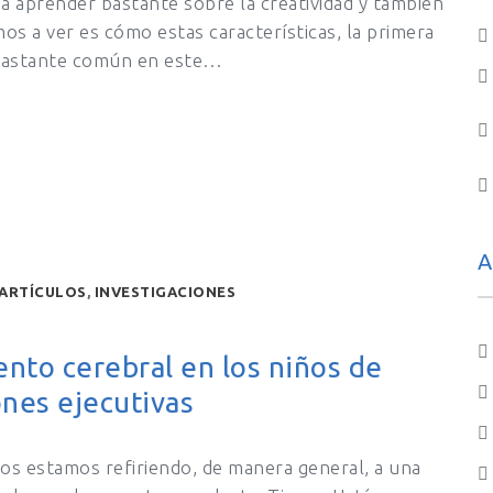
 a aprender bastante sobre la creatividad y también
os a ver es cómo estas características, la primera
a bastante común en este…
A
ARTÍCULOS
,
INVESTIGACIONES
ento cerebral en los niños de
ones ejecutivas
os estamos refiriendo, de manera general, a una