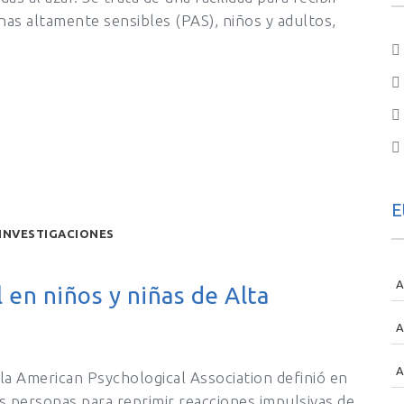
onas altamente sensibles (PAS), niños y adultos,
E
INVESTIGACIONES
A
 en niños y niñas de Alta
A
A
 la American Psychological Association definió en
s personas para reprimir reacciones impulsivas de