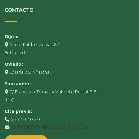
CONTACTO
Gijón:
Avda. Pablo Iglesias 81
Entlo. Izda.
Oviedo:
C/ Uría 26, 1º Dcha.
Santander:
C/ Francisco Tomás y Valiente Portal-3 B
1º C
Cita previa:
666 10 10 20
info@centroayalga.com