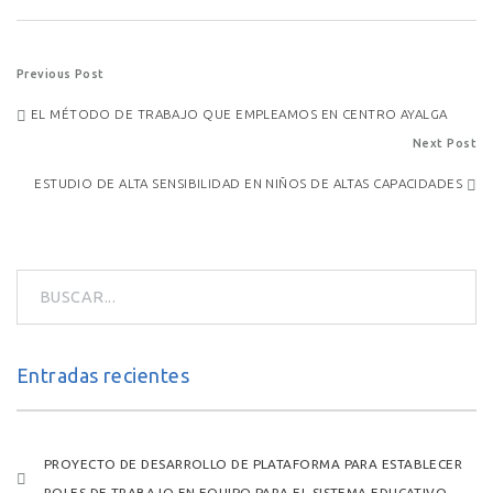
Post
Previous Post
EL MÉTODO DE TRABAJO QUE EMPLEAMOS EN CENTRO AYALGA
navigation
Next Post
ESTUDIO DE ALTA SENSIBILIDAD EN NIÑOS DE ALTAS CAPACIDADES
Entradas recientes
PROYECTO DE DESARROLLO DE PLATAFORMA PARA ESTABLECER
ROLES DE TRABAJO EN EQUIPO PARA EL SISTEMA EDUCATIVO