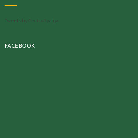
Tweets by CentroAyalga
FACEBOOK