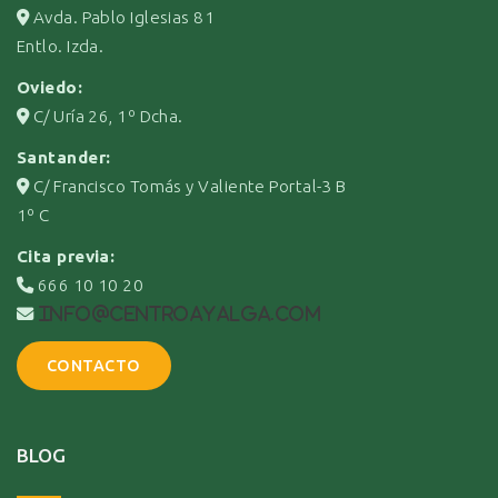
Avda. Pablo Iglesias 81
Entlo. Izda.
Oviedo:
C/ Uría 26, 1º Dcha.
Santander:
C/ Francisco Tomás y Valiente Portal-3 B
1º C
Cita previa:
666 10 10 20
info@centroayalga.com
CONTACTO
BLOG