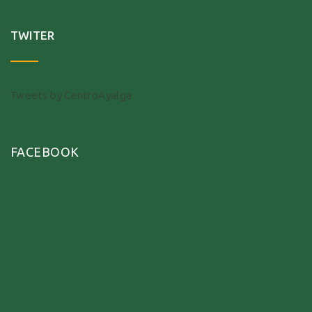
TWITER
Tweets by CentroAyalga
FACEBOOK