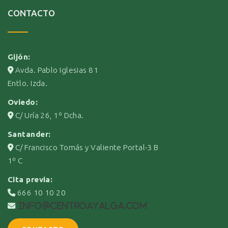
CONTACTO
Gijón:
Avda. Pablo Iglesias 81
Entlo. Izda.
Oviedo:
C/ Uría 26, 1º Dcha.
Santander:
C/ Francisco Tomás y Valiente Portal-3 B
1º C
Cita previa:
666 10 10 20
info@centroayalga.com