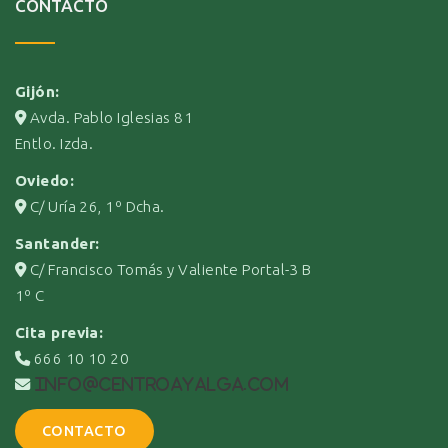
CONTACTO
Gijón:
Avda. Pablo Iglesias 81
Entlo. Izda.
Oviedo:
C/ Uría 26, 1º Dcha.
Santander:
C/ Francisco Tomás y Valiente Portal-3 B
1º C
Cita previa:
666 10 10 20
info@centroayalga.com
CONTACTO