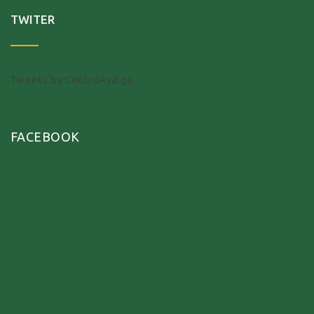
TWITER
Tweets by CentroAyalga
FACEBOOK