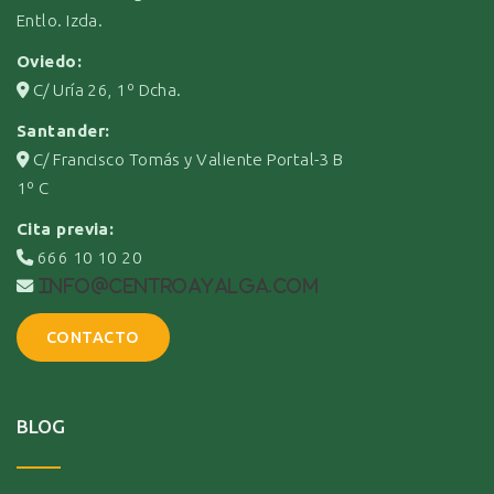
Entlo. Izda.
Oviedo:
C/ Uría 26, 1º Dcha.
Santander:
C/ Francisco Tomás y Valiente Portal-3 B
1º C
Cita previa:
666 10 10 20
info@centroayalga.com
CONTACTO
BLOG