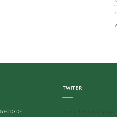
S
T
V
TWITER
Tweets by CentroAyalga
OYECTO DE