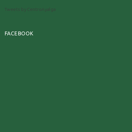
Tweets by CentroAyalga
FACEBOOK