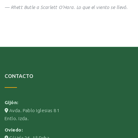
— Rhett Butle a Scarlett O’Hara. Lo que el viento se llevó.
CONTACTO
Gijón:
Avda. Pablo Iglesias 81
Entlo. Izda.
Oviedo:
C/ Uría 26, 1º Dcha.