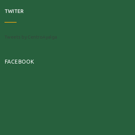
TWITER
Tweets by CentroAyalga
FACEBOOK