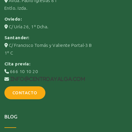
Avda. Pablo Iglesias 81
Entlo. Izda.
Oviedo:
C/ Uría 26, 1º Dcha.
Santander:
C/ Francisco Tomás y Valiente Portal-3 B
1º C
Cita previa:
666 10 10 20
info@centroayalga.com
CONTACTO
BLOG