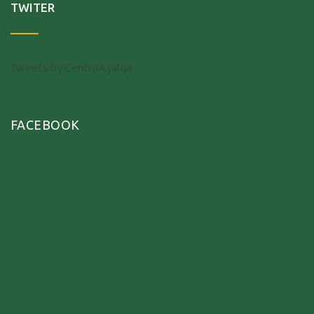
TWITER
Tweets by CentroAyalga
FACEBOOK