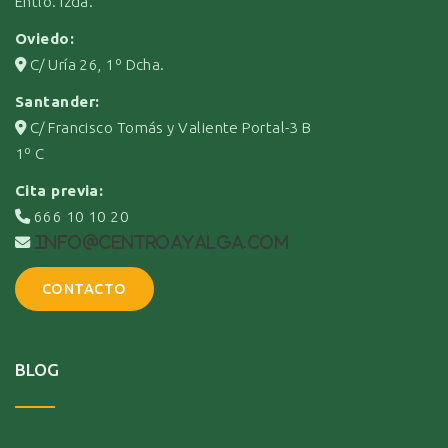
Entlo. Izda.
Oviedo:
C/ Uría 26, 1º Dcha.
Santander:
C/ Francisco Tomás y Valiente Portal-3 B
1º C
Cita previa:
666 10 10 20
info@centroayalga.com
CONTACTO
BLOG