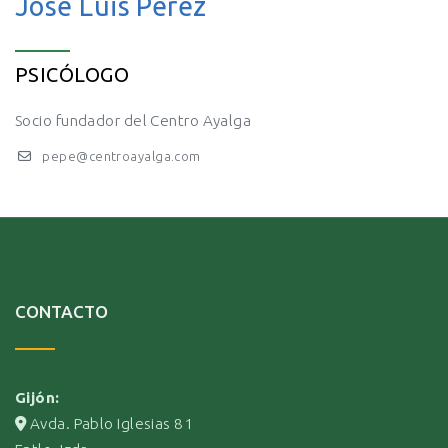
José Luis Pérez
PSICÓLOGO
Socio fundador del Centro Ayalga
pepe@centroayalga.com
CONTACTO
Gijón:
Avda. Pablo Iglesias 81